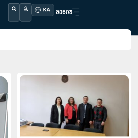
KA
ᲛᲔᲜᲘᲣ