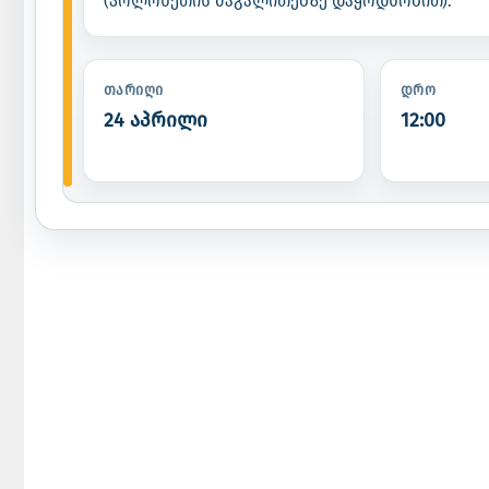
(პოლონეთის მაგალითებზე დაყრდნობით).
ᲗᲐᲠᲘᲦᲘ
ᲓᲠᲝ
24 აპრილი
12:00