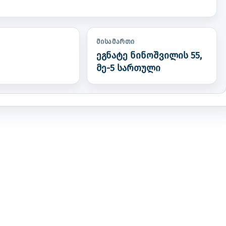
ᲛᲘᲡᲐᲛᲐᲠᲗᲘ
ეგნატე ნინოშვილის 55,
მე-5 სართული