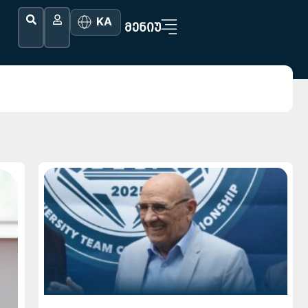
KA
ᲛᲔᲜᲘᲣ