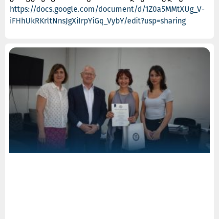
https://docs.google.com/document/d/1Z0a5MMtXUg_V-
iFHhUkRKrltNnsJgXiIrpYiGq_VybY/edit?usp=sharing